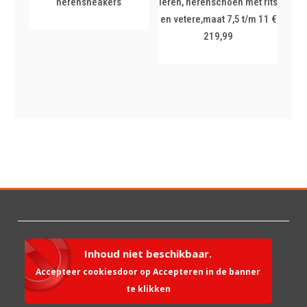
herensneakers
leren, herenschoen met rits
en vetere,maat 7,5 t/m 11 €
219,99
Inhoud niet beschikbaar.
Accepteer cookiesdoor op Accepteren in de banner
te klikken