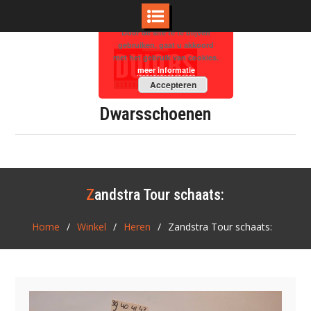
Door de site te te blijven
Skip
gebruiken, gaat u akkoord
to
met het gebruik van cookies.
meer informatie
content
Accepteren
Dwarsschoenen
Zandstra Tour schaats:
Home
Winkel
Heren
Zandstra Tour schaats: