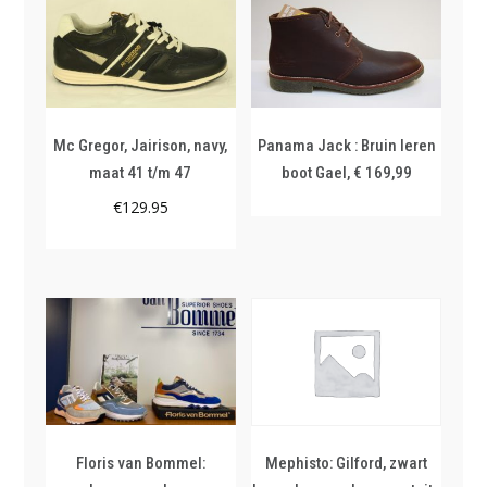
Mc Gregor, Jairison, navy,
Panama Jack : Bruin leren
maat 41 t/m 47
boot Gael, € 169,99
€
129.95
Floris van Bommel:
Mephisto: Gilford, zwart