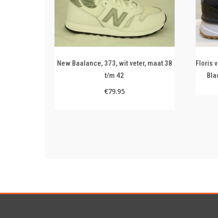
New Baalance, 373, wit veter, maat 38
Floris
t/m 42
Bla
€
79.95