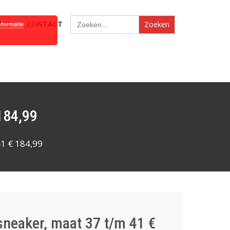
Zoek
NIS
CONTACT
nformatie
naar:
 184,99
41 € 184,99
sneaker, maat 37 t/m 41 €