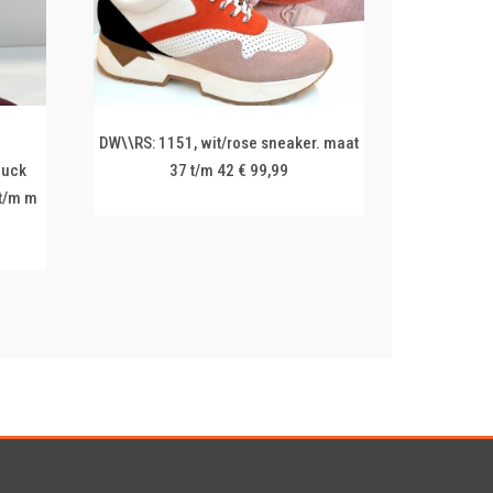
DW\\RS: 1151, wit/rose sneaker. maat
buck
37 t/m 42 € 99,99
 t/m m