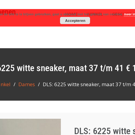
oenen
HOME
WINKEL
GESCHIEDE
r de site te te blijven gebruiken, gaat u akkoord met het gebruik van cookies.
meer i
Accepteren
 6225 witte sneaker, maat 37 t/m 41 €
nkel
Dames
DLS: 6225 witte sneaker, maat 37 t/m 
DLS: 6225 witte 