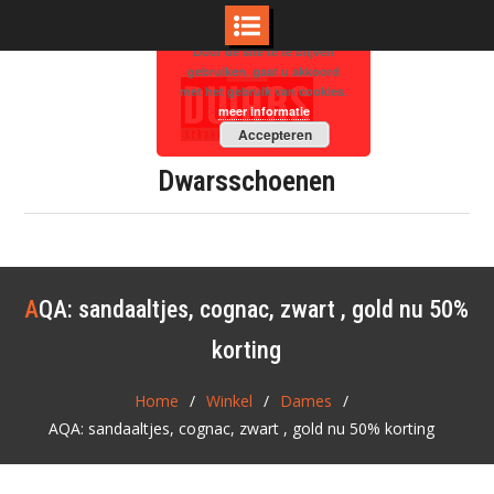
Door de site te te blijven
Skip
gebruiken, gaat u akkoord
to
met het gebruik van cookies.
meer informatie
content
Accepteren
Dwarsschoenen
AQA: sandaaltjes, cognac, zwart , gold nu 50%
korting
Home
Winkel
Dames
AQA: sandaaltjes, cognac, zwart , gold nu 50% korting