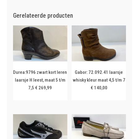
Gerelateerde producten
Durea:9796 zwart kort leren
Gabor: 72.092.41 laarsje
laarsje H leest, maat 5 t/m
whisky kleur maat 4,5 t/m 7
7,5 € 269,99
€ 140,00